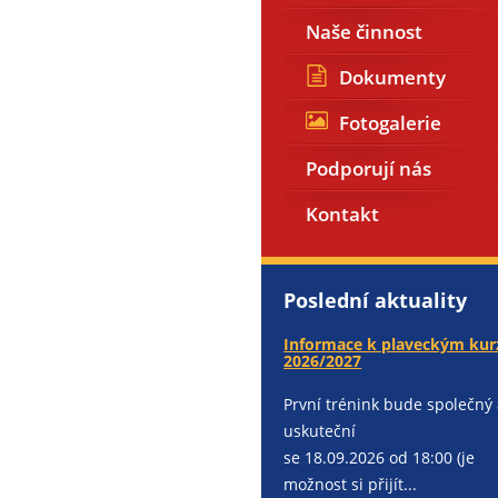
Naše činnost
Dokumenty
Fotogalerie
Podporují nás
Kontakt
Poslední aktuality
Informace k plaveckým ku
2026/2027
První trénink bude společný
uskuteční
se 18.09.2026 od 18:00 (je
možnost si přijít...