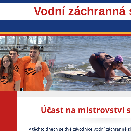
Vodní záchranná
Účast na mistrovství 
V těchto dnech se dvě závodnice Vodní záchranné sl