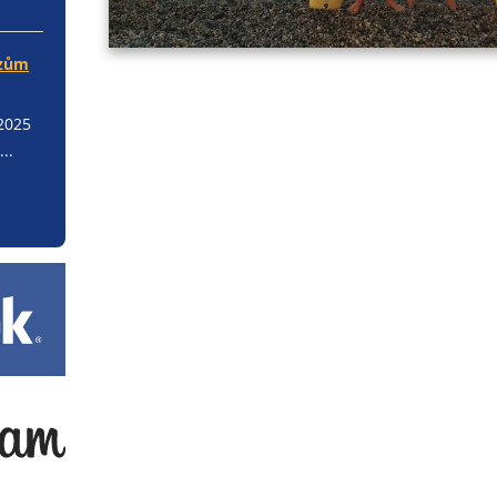
rzům
.2025
..