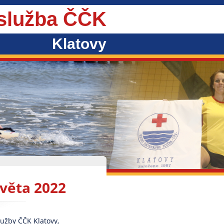
 služba ČČK
Klatovy
světa 2022
užby ČČK Klatovy,