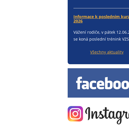
Informace k posledním ku
2026
Vážení rodiče, v pátek 12.06
se koná poslední trénink VZS.
Všechny aktuality