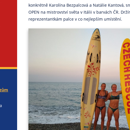
konkrétně Karolína Bezpalcová a Natálie Kantová, sna
OPEN na mistrovství světa v Itálii v barvách ČR. Dr
reprezentantkám palce v co nejlepším umístění.
rzům
 a